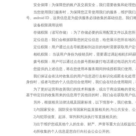
安全保障：为保障您的账户及交易安全，我们需要收集和处理您
当您使用我们服务时，为保障您正常使用我们的服务，维护我们
号、android ID，这类信息是为提供服务必须收集的基础信息
设备权限调用说明
存储权限（读写存储）：为了存储必要的应用配置文件以及您所
定位信息：我们会根据获取您的定位信息，给您展示您所在地区
定位权限：用户通过点击导航图标到达目的地时需要获取用户定
相机权限：
当该用户身份为核销员时，需要通过调起相机扫码
拨号权限：用户可以通过点击拨号图标拨打电话通过电话的方式
您提供的上述信息，将在您使用本服务期间持续授权我们使用。
我们保证会依法对收集后的用户信息进行去标识化或匿名化处理
身份时，或者与您的个人信息结合使用时，我们会在结合使用期间，
为了更好运营和改善我们的技术和服务，或出于商业策略的变化
基于特定目的收集而来的信息用于其他目的时，我们会在获取用户信
另外，根据相关法律法规及国家标准，以下情形中，我们收集、
1)与国家安全、国防安全等国家利益直接相关的;与公共安全、
2)与犯罪侦查、起诉、审判和判决执行等直接相关的;
3)出于维护您或其他个人的生命、财产、声誉等重大合法权益但
4)所收集的个人信息是您自行向社会公众公开的;