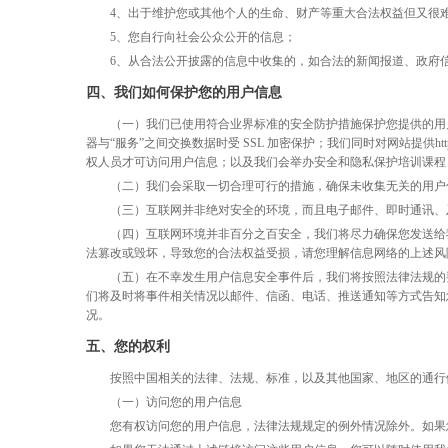
4、出于维护您或其他个人的生命、财产等重大合法权益但又很
5、您自行向社会公众公开的信息；
6、从合法公开披露的信息中收集的，如合法的新闻报道、政府
四、我们如何保护您的用户信息
（一）我们已使用符合业界标准的安全防护措施保护您提供的用
器与
“服务”之间交换数据时受 SSL 加密保护；我们同时对网站提
权人员才可访问用户信息；以及我们会举办安全和隐私保护培训课程
（二）我们会采取一切合理可行的措施，确保未收集无关的用户
（三）互联网并非绝对安全的环境，而且电子邮件、即时通讯、
（四）互联网环境并非百分之百安全，我们将尽力确保您发送给
法篡改或毁坏，导致您的合法权益受损，请您理解信息网络的上述风
（五）在不幸发生用户信息安全事件后，我们将按照法律法规的
们将及时将事件相关情况以邮件、信函、电话、推送通知等方式告知
况。
五、您的权利
按照中国相关的法律、法规、标准，以及其他国家、地区的通行
（一）访问您的用户信息
您有权访问您的用户信息，法律法规规定的例外情况除外。如果