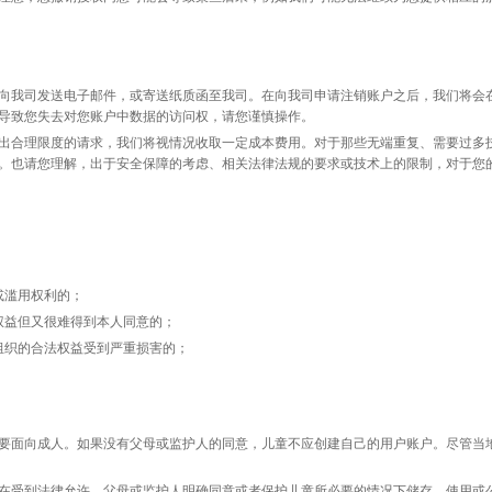
向我司发送电子邮件，或寄送纸质函至我司。在向我司申请注销账户之后，我们将会
导致您失去对您账户中数据的访问权，请您谨慎操作。
出合理限度的请求，我们将视情况收取一定成本费用。对于那些无端重复、需要过多
。也请您理解，出于安全保障的考虑、相关法律法规的要求或技术上的限制，对于您
或滥用权利的；
权益但又很难得到本人同意的；
组织的合法权益受到严重损害的；
要面向成人。如果没有父母或监护人的同意，儿童不应创建自己的用户账户。尽管当
在受到法律允许、父母或监护人明确同意或者保护儿童所必要的情况下储存、使用或