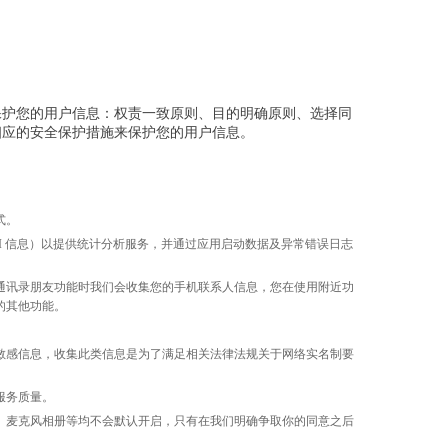
保护您的用户信息：权责一致原则、目的明确原则、选择同
相应的安全保护措施来保护您的用户信息。
式。
A、SIM 卡 IMSI 信息）以提供统计分析服务，并通过应用启动数据及异常错误日志
通讯录朋友功能时我们会收集您的手机联系人信息，您在使用附近功
的其他功能。
敏感信息，收集此类信息是为了满足相关法律法规关于网络实名制要
服务质量。
、麦克风相册等均不会默认开启，只有在我们明确争取你的同意之后