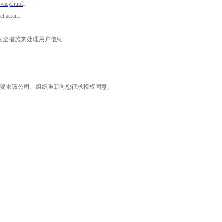
ivacy.html
。
ac.cn。
安全措施来处理用户信息
将要求该公司、组织重新向您征求授权同意。