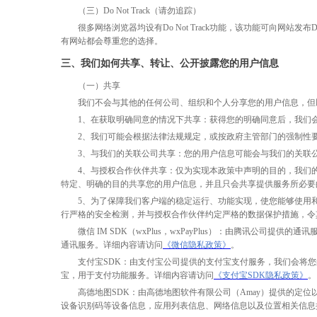
（三）
Do Not Track（请勿追踪）
很多网络浏览器均设有
Do Not Track功能，该功能可向网站
有网站都会尊重您的选择。
三、我们如何共享、转让、公开披露您的用户信息
（一）共享
我们不会与其他的任何公司、组织和个人分享您的用户信息，但
1、在获取明确同意的情况下共享：获得您的明确同意后，我们
2、我们可能会根据法律法规规定，或按政府主管部门的强制性
3、与我们的关联公司共享：您的用户信息可能会与我们的关联
4、与授权合作伙伴共享：仅为实现本政策中声明的目的，我们
特定、明确的目的共享您的用户信息，并且只会共享提供服务所必要
5、为了保障我们客户端的稳定运行、功能实现，使您能够使用和享
行严格的安全检测，并与授权合作伙伴约定严格的数据保护措施，令
微信
IM SDK（wxPlus，wxPayPlus）：由腾讯
通讯服务。详细内容请访问
《微信隐私政策》
。
支付宝
SDK：由支付宝公司提供的支付宝支付服务，我们会将
宝，用于支付功能服务。详细内容请访问
《支付宝
SDK隐私政策》
。
高德地图
SDK：由高德地图软件有限公司（Amay）提供的定
设备识别码等设备信息，应用列表信息、网络信息以及位置相关信息