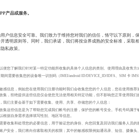
PP
产品或服务。
的用户信息安全可靠。我们致力于维持您对我们的信任，恪守以下原则，
公开透明原则等。同时，我们承诺，我们将按业界成熟的安全标准，采取
本隐私政策。
以便您了解我们针对某一特定功能所收集的具体个人信息的类别、使用理由及收售方
)开发，应用运行期间需要收集您的设备唯一识别码（IMEI/android ID/DEVICE_ID/IDF
敏感信息，例如您在使用我们注册功能时我们会收集您您的个人信息，您在使用推荐
收集，拒绝提供这些信息仅会使您无法使用相关特定功能，但不影响您正常使用我们
，我们主要会基于如下需要收集、使用、共享、存储您的个人信息：
收集这些信息是为了帮助您完成我们帐号的注册，保护您的帐号安全。手机号码属于
以根据自身需求选择填写性别、地区等信息。
需要收集和处理您的必要信息，用于验证您的身份、向您回复及回访我们服务人员的
账户安全，我们将向你索取相关的权限；其中的敏感权限例如通讯录、短信、摄像头