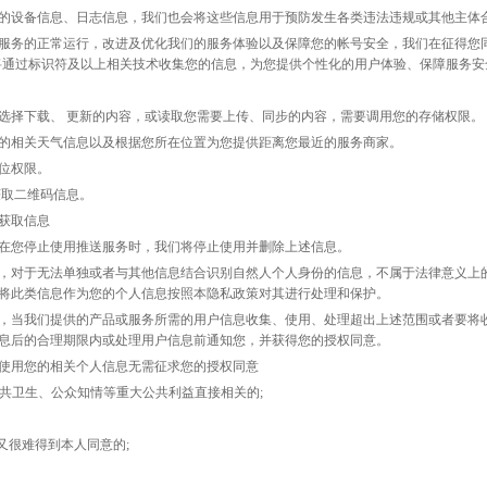
的设备信息、日志信息，我们也会将这些信息用于预防发生各类违法违规或其他主体
服务的正常运行，改进及优化我们的服务体验以及保障您的帐号安全，我们在征得您
。我们将通过标识符及以上相关技术收集您的信息，为您提供个性化的用户体验、保障服务安
选择下载、
更新的内容，或读取您需要上传、同步的内容，需要调用您的存储权限。
的相关天气信息以及根据您所在位置为您提供距离您最近的服务商家。
位权限。
获取二维码信息。
获取信息
在您停止使用推送服务时，我们将停止使用并删除上述信息。
，对于无法单独或者与其他信息结合识别自然人个人身份的信息，不属于法律意义上
将此类信息作为您的个人信息按照本隐私政策对其进行处理和保护。
，当我们提供的产品或服务所需的用户信息收集、使用、处理超出上述范围或者要将
息后的合理期限内或处理用户信息前通知您，并获得您的授权同意。
使用您的相关个人信息无需征求您的授权同意
公共卫生、公众知情等重大公共利益直接相关的;
又很难得到本人同意的;