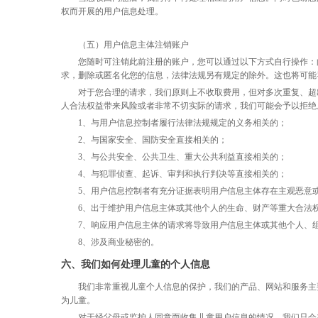
权而开展的用户信息处理。
（五）用户信息主体注销账户
您随时可注销此前注册的账户，您可以通过以下方式自行操作：
求，删除或匿名化您的信息，法律法规另有规定的除外。这也将可能
对于您合理的请求，我们原则上不收取费用，但对多次重复、超
人合法权益带来风险或者非常不切实际的请求，我们可能会予以拒绝
1、与用户信息控制者履行法律法规规定的义务相关的；
2、与国家安全、国防安全直接相关的；
3、与公共安全、公共卫生、重大公共利益直接相关的；
4、与犯罪侦查、起诉、审判和执行判决等直接相关的；
5、用户信息控制者有充分证据表明用户信息主体存在主观恶意
6、出于维护用户信息主体或其他个人的生命、财产等重大合法
7、响应用户信息主体的请求将导致用户信息主体或其他个人、
8、涉及商业秘密的。
六、我们如何处理儿童的个人信息
我们非常重视儿童个人信息的保护，我们的产品、网站和服务主
为儿童。
对于经父母或监护人同意而收集儿童用户信息的情况，我们只会