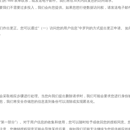
们的
Web 表单联系，或发送电子邮件。我们将在30天内回复您的访问请求。
要我们不需要过多投入，我们会向您提供。如果您想行使数据访问权，请发送电子邮
们作出更正。您可以通过
“（一）访问您的用户信息”中罗列的方式提出更正申请。 
。
会采取相应步骤进行处理。当您向我们提出删除请求时，我们可能会要求您进行身份
息，我们将安全存储您的信息直到备份可以清除或实现匿名化。
“第一部分”）。对于用户信息的收集和使用，您可以随时给予或收回您的授权同意。
注意，您撤销授权同意可能会导致某些后果，例如我们可能无法继续为您提供相应的