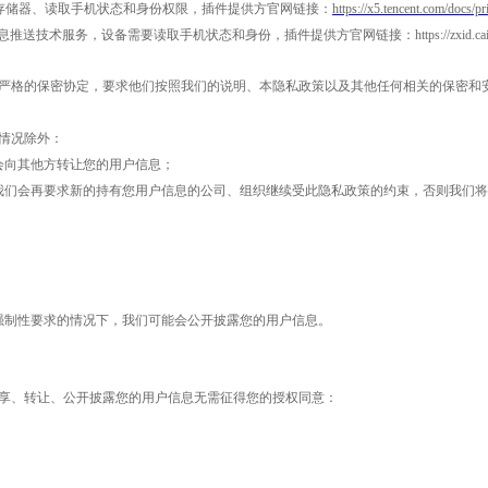
外置存储器、读取手机状态和身份权限，插件提供方官网链接：
https://x5.tencent.com/docs/pr
技术服务，设备需要读取手机状态和身份，插件提供方官网链接：https://zxid.caict.
严格的保密协定，要求他们按照我们的说明、本隐私政策以及其他任何相关的保密和
情况除外：
会向其他方转让您的用户信息；
我们会再要求新的持有您用户信息的公司、组织继续受此隐私政策的约束，否则我们
强制性要求的情况下，我们可能会公开披露您的用户信息。
享、转让、公开披露您的用户信息无需征得您的授权同意：