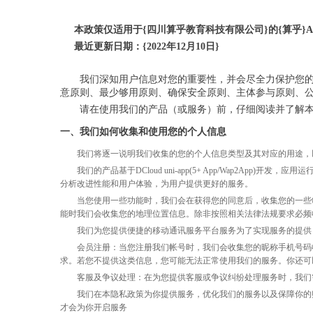
本政策仅适用于
{
四川算乎教育科技有限公司
}的{
算乎
}
A
最近更新日期：
{2022年
12
月
10日}
我们深知用户信息对您的重要性，并会尽全力保护您
意原则、最少够用原则、确保安全原则、主体参与原则、
请在使用我们的产品（或服务）前，仔细阅读并了解
一、我们如何收集和使用您的个人信息
我们将逐一说明我们收集的您的个人信息类型及其对应的用途，
我们的产品基于
DCloud uni-app(5+ App/Wap2App
分析改进性能和用户体验，为用户提供更好的服务。
当您使用一些功能时，我们会在获得您的同意后，收集您的一些
能时我们会收集您的地理位置信息。除非按照相关法律法规要求必频
我们为您提供便捷的移动通讯服务平台服务为了实现服务的提供
会员注册：当您注册我们帐号时，我们会收集您的昵称手机号码
求。若您不提供这类信息，您可能无法正常使用我们的服务。你还可
客服及争议处理：在为您提供客服或争议纠纷处理服务时，我们
我们在本隐私政策为你提供服务，优化我们的服务以及保障你的
才会为你开启服务